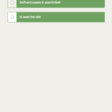
Zelfvertrouwen & assertiviteit
Ik weet het niet