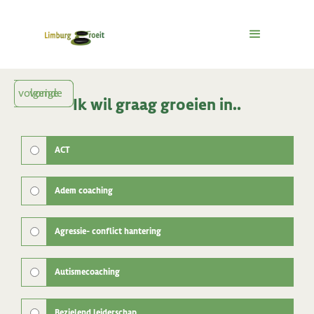
volgende
vorige
Ik wil graag groeien in..
ACT
Adem coaching
Agressie- conflict hantering
Autismecoaching
Bezielend leiderschap