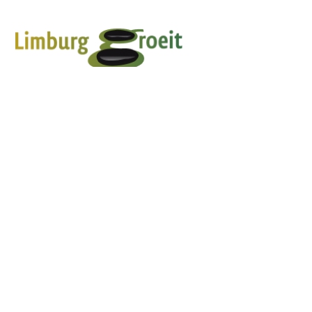
HOME
FAQS
LIMBURG GROEIT
CONTACT
COACHING
NIEUWSBRIEF
OVERZICHT
KALENDER
+31 643572498
info@limburggroeit.nl