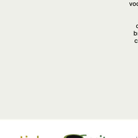
voo
b
c